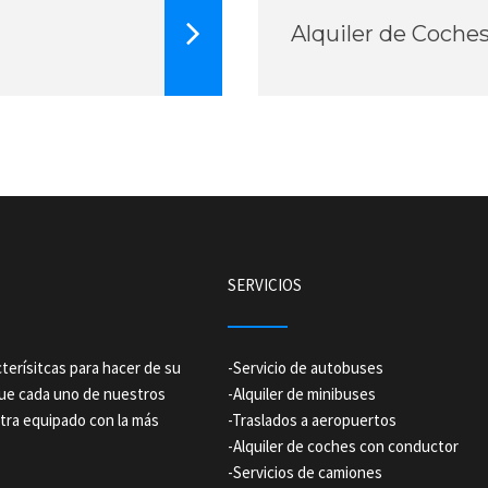
Alquiler de Coche
SERVICIOS
terísitcas para hacer de su
-
Servicio de autobuses
que cada uno de nuestros
-
Alquiler de minibuses
tra equipado con la más
-
Traslados a aeropuertos
-
Alquiler de coches con conductor
-
Servicios de camiones