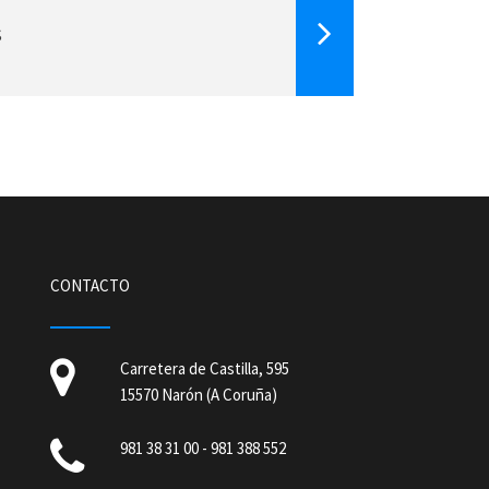
s
CONTACTO
Carretera de Castilla, 595
15570 Narón (A Coruña)
981 38 31 00
-
981 388 552