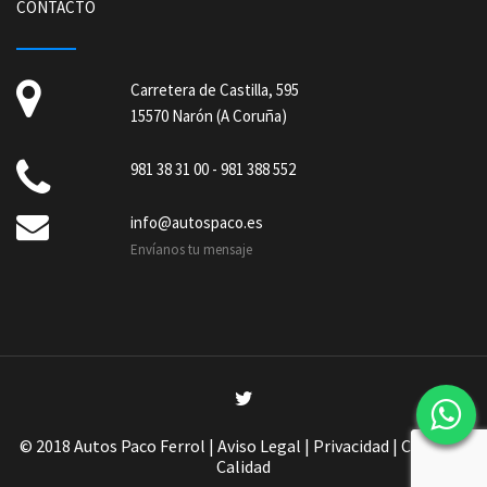
CONTACTO
Carretera de Castilla, 595
15570 Narón (A Coruña)
981 38 31 00
-
981 388 552
info@autospaco.es
Envíanos tu mensaje
© 2018 Autos Paco Ferrol |
Aviso Legal
|
Privacidad
|
Cookies
|
Calidad