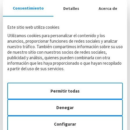
Consentimiento
Detalles
Acerca de
Este sitio web utiliza cookies
Utilizamos cookies para personalizar el contenido y los
anuncios, proporcionar funciones de redes sociales y analizar
nuestro tráfico. También compartimos información sobre su uso
de nuestro sitio con nuestros socios de redes sociales,
publicidad y análisis, quienes pueden combinarla con otra
información que les haya proporcionado o que hayan recopilado
a partir del uso de sus servicios.
Permitir todas
Además, nuestros vehículos están equipados con todos los
sistemas de seguridad actuales
que mejoran la estabilidad
Denegar
y el confort durante el viaje. Esto es de suma importancia,
especialmente en trayectos largos o con grupos numerosos.
Configurar
Todo el mantenimiento se realiza de forma preventiva para